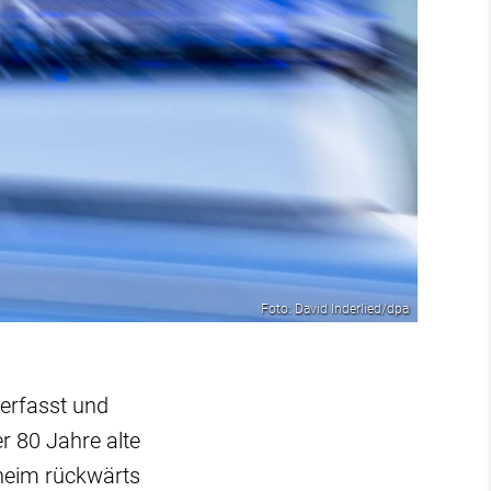
Foto: David Inderlied/dpa
 erfasst und
er 80 Jahre alte
sheim rückwärts