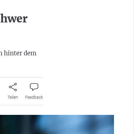
chwer
h hinter dem
n
Teilen
Feedback