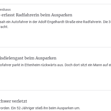
kenhaus
o erfasst Radfahrerin beim Ausparken
ah ein Autofahrer in der Adolf-Engelhardt-Straße eine Radfahrerin. Die 
racht.
Eisdielengast beim Ausparken
utofahrer parkt in Ettenheim rückwärts aus. Doch dort sitzt ein Mann a
chwer verletzt
worden. Ein 52-Jähriger stieß ihn beim Ausparken um.