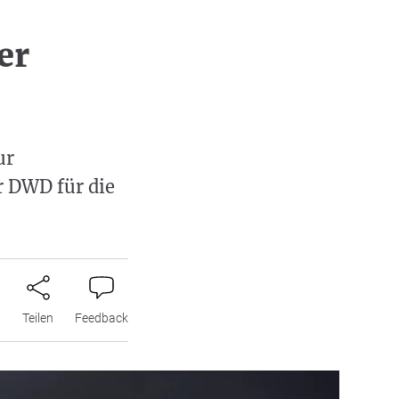
er
ur
r DWD für die
n
Teilen
Feedback