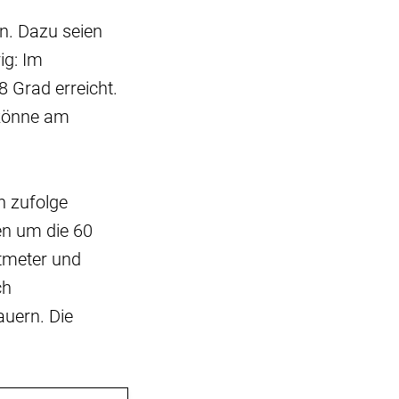
n. Dazu seien
ig: Im
 Grad erreicht.
 könne am
n zufolge
en um die 60
atmeter und
ch
auern. Die