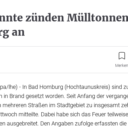
nnte zünden Mülltonnen
g an
Merke
a/lhe) - In Bad Homburg (Hochtaunuskreis) sind zu
n in Brand gesetzt worden. Seit Anfang der vergan
n mehreren Straßen im Stadtgebiet zu insgesamt ze
ittwoch mitteilte. Dabei habe sich das Feuer teilweis
nen ausgebreitet. Den Angaben zufolge erfassten d