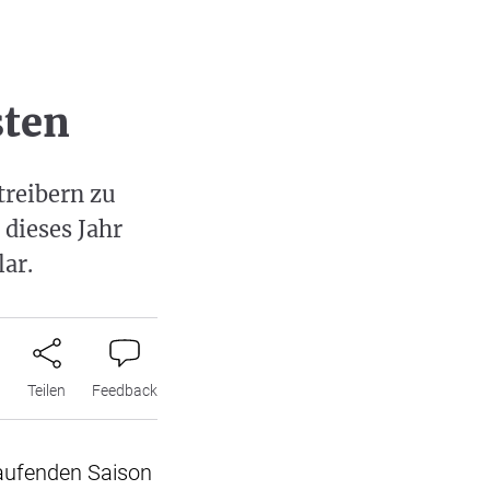
sten
treibern zu
dieses Jahr
ar.
n
Teilen
Feedback
laufenden Saison