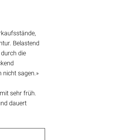
erkaufsstände,
tur. Belastend
 durch die
ckend
h nicht sagen.»
mit sehr früh.
und dauert