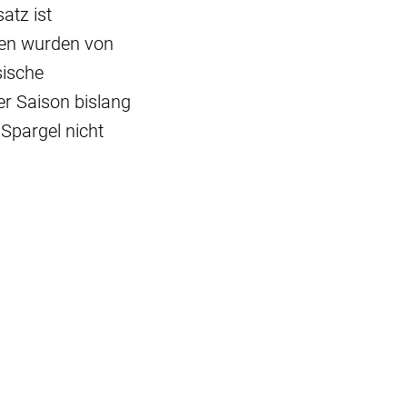
atz ist
sten wurden von
sische
er Saison bislang
Spargel nicht