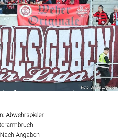
Foto: Daniel Löb/dpa
n: Abwehrspieler
nterarmbruch
g. Nach Angaben