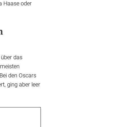
la Haase oder
m
 über das
 meisten
 Bei den Oscars
t, ging aber leer