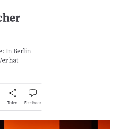
cher
: In Berlin
Wer hat
n
Teilen
Feedback