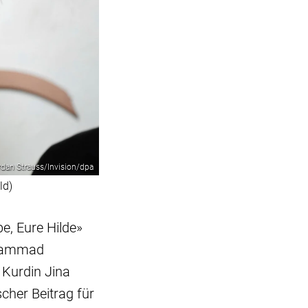
rdan Strauss/Invision/dpa
ld)
, Eure Hilde»
ohammad
 Kurdin Jina
cher Beitrag für