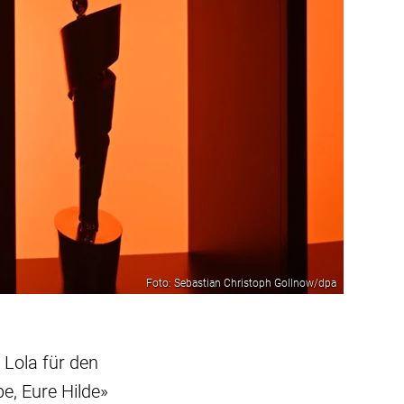
Foto: Sebastian Christoph Gollnow/dpa
 Lola für den
e, Eure Hilde»