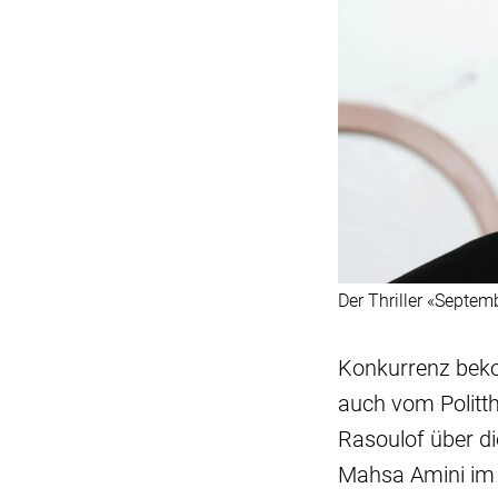
Der Thriller «Septem
Konkurrenz beko
auch vom Politt
Rasoulof über d
Mahsa Amini im S