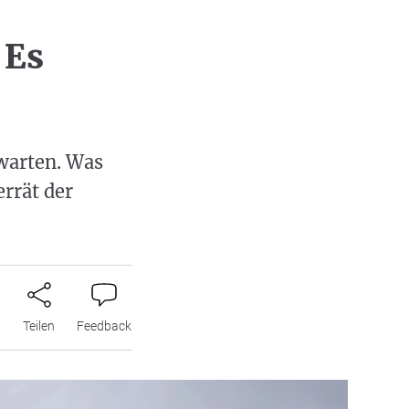
 Es
 warten. Was
errät der
n
Teilen
Feedback