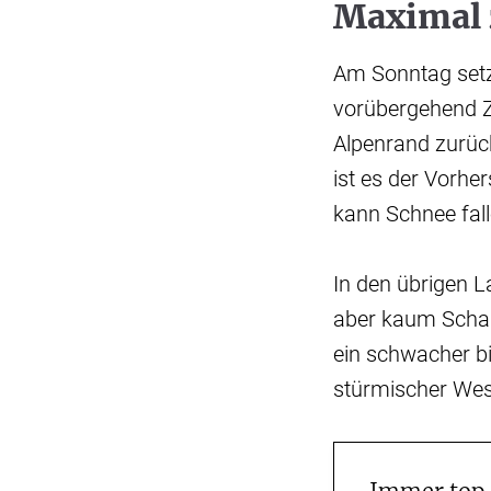
Maximal 
Am Sonntag setz
vorübergehend Z
Alpenrand zurück
ist es der Vorhe
kann Schnee fal
In den übrigen 
aber kaum Schau
ein schwacher bi
stürmischer Wes