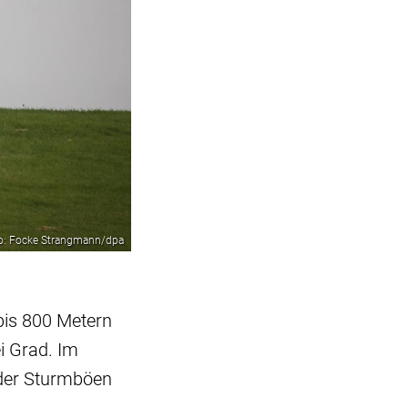
o: Focke Strangmann/dpa
bis 800 Metern
ei Grad. Im
oder Sturmböen