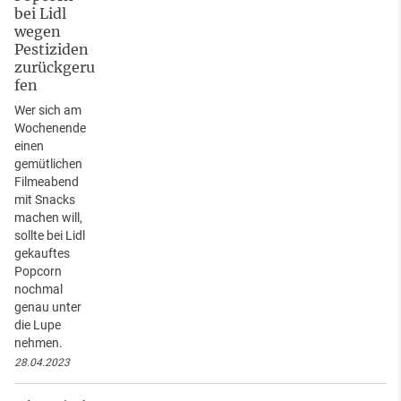
bei Lidl
wegen
Pestiziden
zurückgeru
fen
Wer sich am
Wochenende
einen
gemütlichen
Filmeabend
mit Snacks
machen will,
sollte bei Lidl
gekauftes
Popcorn
nochmal
genau unter
die Lupe
nehmen.
28.04.2023