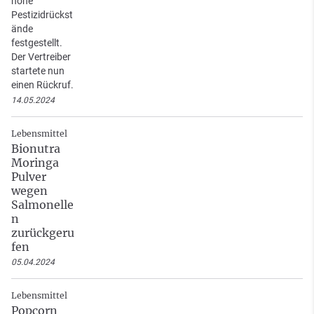
hohe
Pestizidrückst
ände
festgestellt.
Der Vertreiber
startete nun
einen Rückruf.
14.05.2024
Lebensmittel
Bionutra
Moringa
Pulver
wegen
Salmonelle
n
zurückgeru
fen
05.04.2024
Lebensmittel
Popcorn