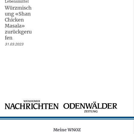
Lebensmittel
Würzmisch
ung «Shan
Chicken
Masala»
zurückgeru
fen
31.03.2023
Meine WNOZ