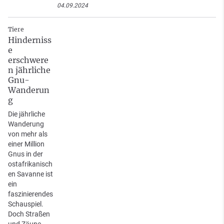
04.09.2024
Tiere
Hinderniss
e
erschwere
n jährliche
Gnu-
Wanderun
g
Die jährliche
Wanderung
von mehr als
einer Million
Gnus in der
ostafrikanisch
en Savanne ist
ein
faszinierendes
Schauspiel.
Doch Straßen
und Zäune