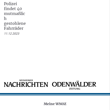
Polizei
findet 40
mutmaßlic
h
gestohlene
Fahrräder
11.12.2023
Meine WNOZ