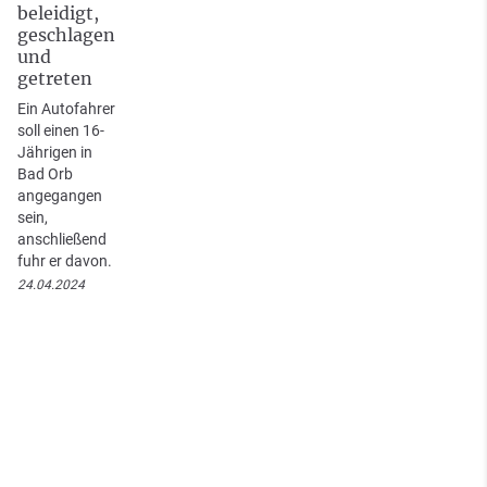
beleidigt,
geschlagen
und
getreten
Ein Autofahrer
soll einen 16-
Jährigen in
Bad Orb
angegangen
sein,
anschließend
fuhr er davon.
24.04.2024