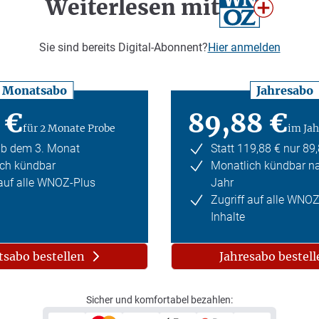
Weiterlesen mit
Sie sind bereits Digital-Abonnent?
Hier anmelden
Monatsabo
Jahresabo
 €
89,88 €
für 2 Monate Probe
im Jah
ab dem 3. Monat
Statt 119,88 € nur 89
ch kündbar
Monatlich kündbar n
 auf alle WNOZ-Plus
Jahr
Zugriff auf alle WNO
Inhalte
sabo bestellen
Jahresabo bestell
Sicher und komfortabel bezahlen: