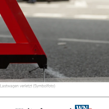
astwagen verletzt (Symbolfoto)