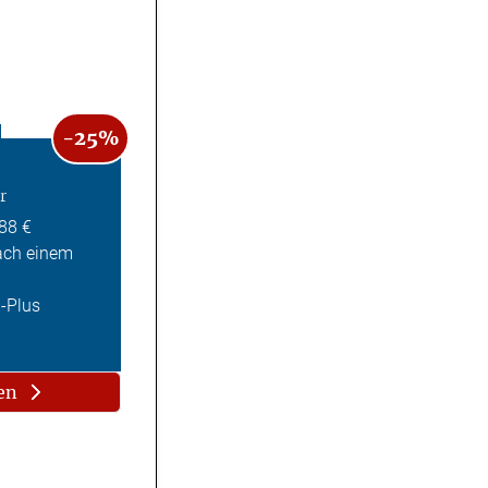
-25%
r
,88 €
ach einem
Z-Plus
en