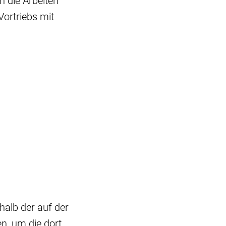
h die Arbeiten
Vortriebs mit
alb der auf der
en, um die dort