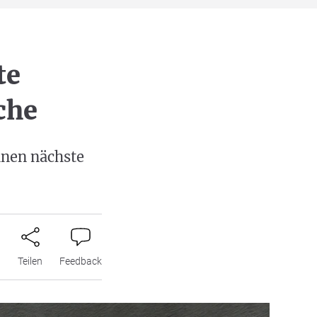
te
che
nnen nächste
n
Teilen
Feedback