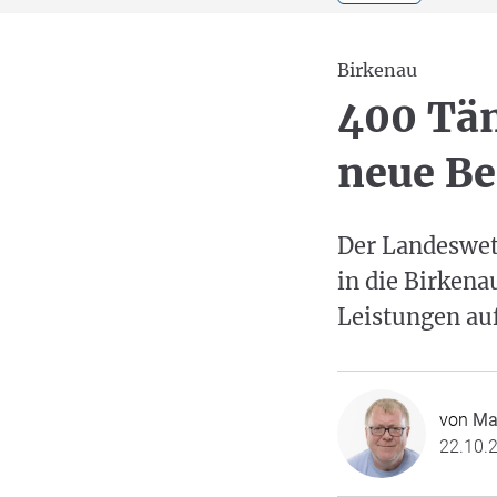
Birkenau
400 Tän
neue B
Der Landeswet
in die Birken
Leistungen au
von
Ma
22.10.