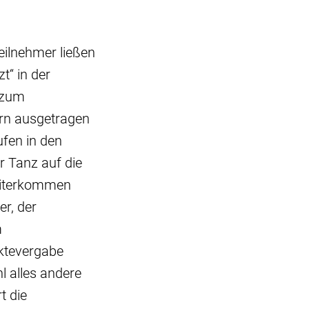
ilnehmer ließen
t“ in der
 zum
orn ausgetragen
fen in den
r Tanz auf die
Weiterkommen
r, der
m
ktevergabe
 alles andere
t die