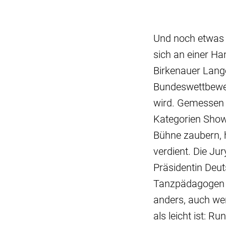
Und noch etwas 
sich an einer H
Birkenauer Lang
Bundeswettbewer
wird. Gemessen 
Kategorien Showt
Bühne zaubern, 
verdient. Die J
Präsidentin Deu
Tanzpädagogen B
anders, auch we
als leicht ist: R