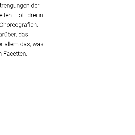
strengungen der
en – oft drei in
 Choreografien.
arüber, das
or allem das, was
n Facetten.