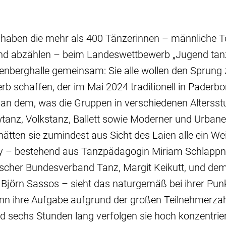
haben die mehr als 400 Tänzerinnen – männliche Te
and abzählen – beim Landeswettbewerb „Jugend tanz
enberghalle gemeinsam: Sie alle wollen den Sprung
b schaffen, der im Mai 2024 traditionell in Paderb
an dem, was die Gruppen in verschiedenen Altersstu
anz, Volkstanz, Ballett sowie Moderner und Urbane
hätten sie zumindest aus Sicht des Laien alle ein 
ury – bestehend aus Tanzpädagogin Miriam Schlappne
tscher Bundesverband Tanz, Margit Keikutt, und de
jörn Sassos – sieht das naturgemäß bei ihrer Pun
nn ihre Aufgabe aufgrund der großen Teilnehmerzahl
und sechs Stunden lang verfolgen sie hoch konzentrier