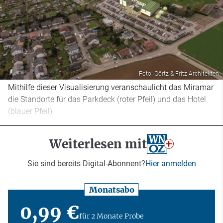
Foto: Görtz & Fritz Architekten
Mithilfe dieser Visualisierung veranschaulicht das Miramar
die Standorte für das Parkdeck (roter Pfeil) und das Hotel
(blauer Pfeil).
Weiterlesen mit
Sie sind bereits Digital-Abonnent?
Hier anmelden
Monatsabo
0,99 €
für 2 Monate Probe