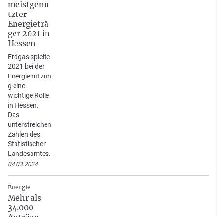
meistgenu
tzter
Energieträ
ger 2021 in
Hessen
Erdgas spielte
2021 bei der
Energienutzun
g eine
wichtige Rolle
in Hessen.
Das
unterstreichen
Zahlen des
Statistischen
Landesamtes.
04.03.2024
Energie
Mehr als
34.000
Anträge