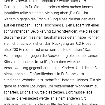
Den BI-Vorwurf der Intransparenz wollte auch GLH-
Gemeinderätin Dr. Claudia Helmes nicht stehen lassen.
Inhaltlich teilte sie deren Meinung aber: „Die GLH ist
weiterhin gegen die Erschließung eines Neubaugebietes
auf der knappen Fläche Hirschbergs.“ Den Bedarf mit einer
schrumpfenden Bevölkerung zu rechtfertigen, wie dies der
Bürgermeister in seiner Haushaltsrede getan habe, können
sie nicht nachvollziehen: „Ein Rückgang um 0,2 Prozent,
also 200 Personen, ist eine normale Fluktuation.“ Das
Hauptargument gegen die Ausweisung bleibe aber „unser
Klima und unsere Umwelt“. „Da haben wir eine
Verantwortung gegenüber unseren Kindern. Und die heißt
nicht, Ihnen ein Einfamilienhaus in Fußnähe zum
elterlichen Wohnhaus zu schaffen“, betonte Helmes. Für sie
gäbe es andere Lösungen, um bezahlbaren Wohnraum zu
schaffen. Brignais würde dies zeigen. Dort müsse jede
Fläche, die versiegelt werde, an einem anderen Ort
entsiegelt werden. Zudem sollte die Gemeinde Hirschberg