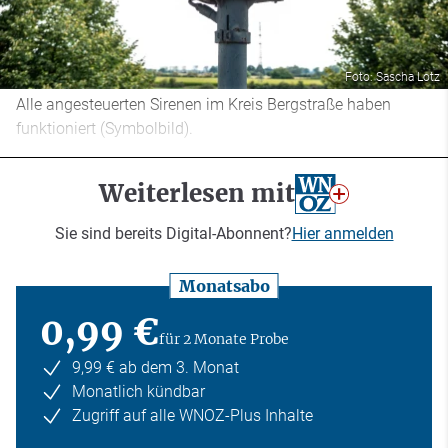
Foto: Sascha Lotz
Alle angesteuerten Sirenen im Kreis Bergstraße haben
funktioniert (Symbolbild).
Weiterlesen mit
Sie sind bereits Digital-Abonnent?
Hier anmelden
Monatsabo
0,99 €
für 2 Monate Probe
9,99 € ab dem 3. Monat
Monatlich kündbar
Zugriff auf alle WNOZ-Plus Inhalte