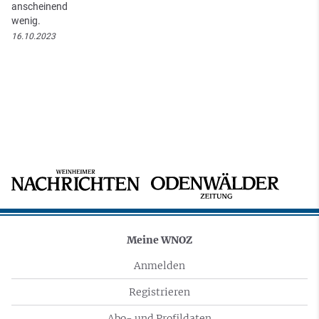
anscheinend
wenig.
16.10.2023
Meine WNOZ
Anmelden
Registrieren
Abo- und Profildaten