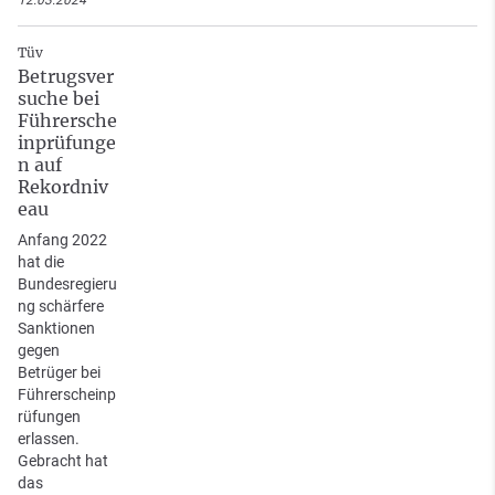
12.03.2024
Tüv
Betrugsver
suche bei
Führersche
inprüfunge
n auf
Rekordniv
eau
Anfang 2022
hat die
Bundesregieru
ng schärfere
Sanktionen
gegen
Betrüger bei
Führerscheinp
rüfungen
erlassen.
Gebracht hat
das