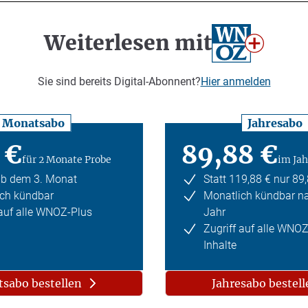
Weiterlesen mit
Sie sind bereits Digital-Abonnent?
Hier anmelden
Monatsabo
Jahresabo
 €
89,88 €
für 2 Monate Probe
im Jah
ab dem 3. Monat
Statt 119,88 € nur 89
ch kündbar
Monatlich kündbar n
 auf alle WNOZ-Plus
Jahr
Zugriff auf alle WNO
Inhalte
sabo bestellen
Jahresabo bestell