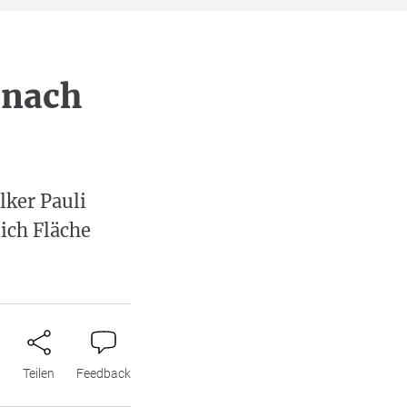
 nach
lker Pauli
lich Fläche
n
Teilen
Feedback