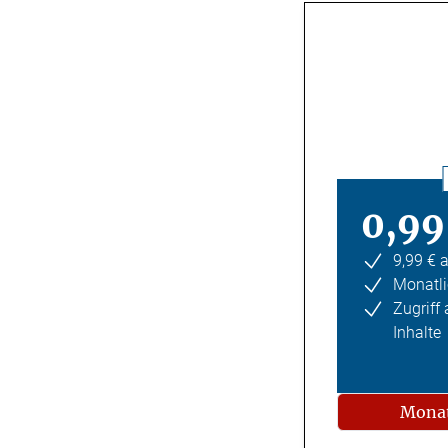
0,99
9,99 € 
Monatli
Zugriff
Inhalte
Monat