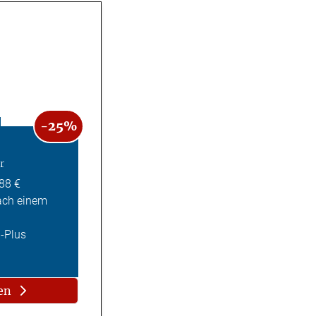
-25%
r
,88 €
ach einem
Z-Plus
en