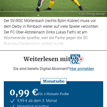
Foto: Philipp Reimer
Der SV/BSC Mörlenbach (rechts Björn Kübler) muss vor
dem Derby in Rimbach weiter auf viele Spieler verzichten.
Der FC Ober-Abtsteinach (links Lukas Fath) ist am
Wochenende spielfrei, weil die Partie gegen die SG
Brandau/Gadernheim verlegt wurde.
Weiterlesen mit
Sie sind bereits Digital-Abonnent?
Hier anmelden
Monatsabo
0,99 €
für 2 Monate Probe
9,99 € ab dem 3. Monat
Monatlich kündbar