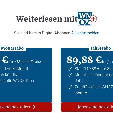
Weiterlesen mit
Sie sind bereits Digital-Abonnent?
Hier anmelden
Monatsabo
Jahresabo
 €
89,88 €
für 2 Monate Probe
im Jah
ab dem 3. Monat
Statt 119,88 € nur 89
ch kündbar
Monatlich kündbar n
 auf alle WNOZ-Plus
Jahr
Zugriff auf alle WNO
Inhalte
sabo bestellen
Jahresabo bestell