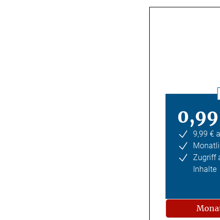
0,99
9,99 € 
Monatli
Zugriff
Inhalte
Monat