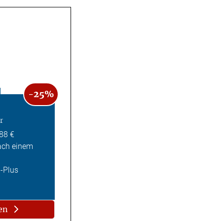
-25%
r
,88 €
ach einem
Z-Plus
en