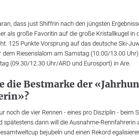
aran, dass just Shiffrin nach den jüngsten Ergebnis
r als große Favoritin auf die große Kristallkugel in d
ht. 125 Punkte Vorsprung auf das deutsche Ski-Juwe
or dem Riesenslalom am Samstag (10.00/13.00 Uhr
ag (09.30/12.30 Uhr/ARD und Eurosport) in Are.
ie die Bestmarke der «Jahrhu
erin»?
r noch die vier Rennen - eines pro Disziplin - beim S
d spätestens dann will die Ausnahme-Rennfahrerin
Gesamtweltcup bejubeln und einen Rekord egalisiere