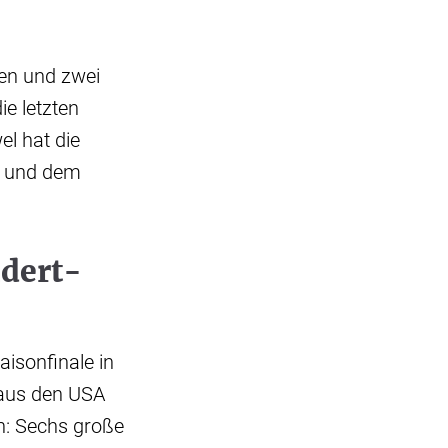
sen und zwei
ie letzten
l hat die
) und dem
ndert-
aisonfinale in
 aus den USA
n: Sechs große