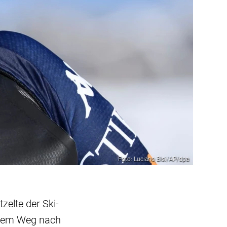
Foto: Luciano Bisi/AP/dpa
zelte der Ski-
f dem Weg nach