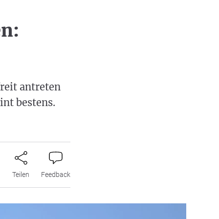
n:
reit antreten
int bestens.
n
Teilen
Feedback