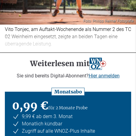
Foto: Philipp Reimer Fotografie
Vito Tonjec, am Auftakt-Wochenende als Nummer 2 des TC
02 Weinheim eingesetzt, zeigte an beiden Tagen eine
überragende Leistung.
Weiterlesen mit
Sie sind bereits Digital-Abonnent?
Hier anmelden
Monatsabo
0,99 €
für 2 Monate Probe
9,99 € ab dem 3. Monat
Monatlich kündbar
Zugriff auf alle WNOZ-Plus Inhalte