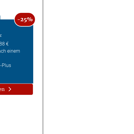
-25%
r
,88 €
ach einem
Z-Plus
en