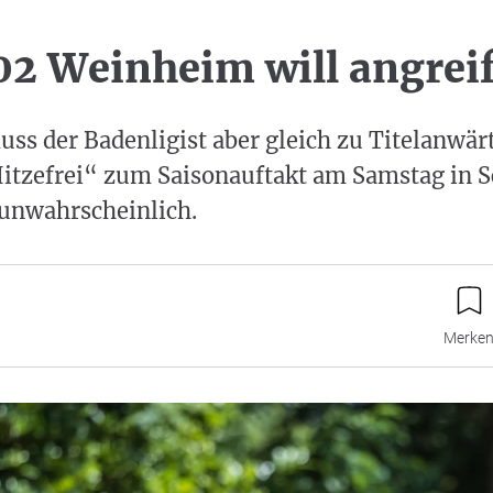
02 Weinheim will angrei
ss der Badenligist aber gleich zu Titelanwä
tzefrei“ zum Saisonauftakt am Samstag in 
 unwahrscheinlich.
Merke