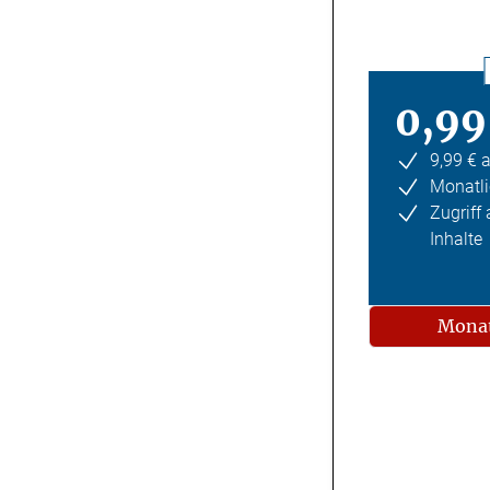
0,99
9,99 € 
Monatli
Zugriff
Inhalte
Monat