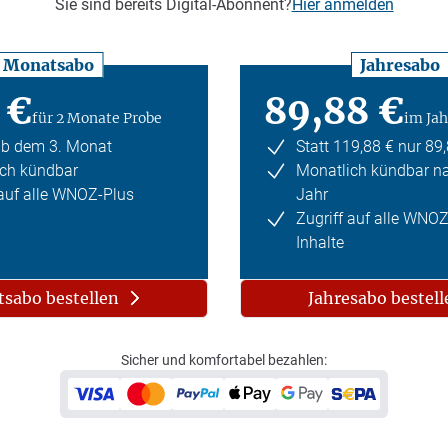
Sie sind bereits Digital-Abonnent?
Hier anmelden
Monatsabo
Jahresabo
 €
89,88 €
für 2 Monate Probe
im Jah
ab dem 3. Monat
Statt 119,88 € nur 89
ch kündbar
Monatlich kündbar n
 auf alle WNOZ-Plus
Jahr
Zugriff auf alle WNO
Inhalte
sabo bestellen
Jahresabo bestell
Sicher und komfortabel bezahlen: