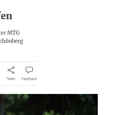
fen
rter MTG
Schönberg
n
Teilen
Feedback