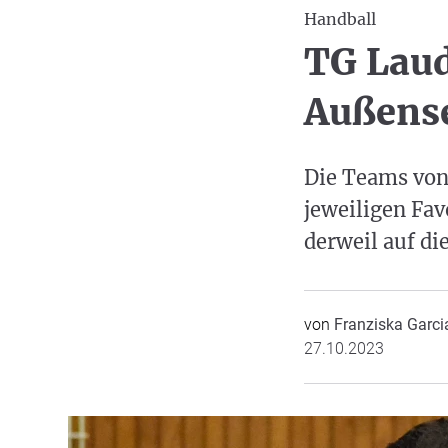
Handball
TG Lau
Außense
Die Teams von
jeweiligen Fav
derweil auf d
von
Franziska Garci
27.10.2023