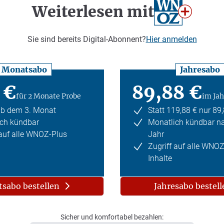
Weiterlesen mit
Sie sind bereits Digital-Abonnent?
Hier anmelden
Monatsabo
Jahresabo
 €
89,88 €
für 2 Monate Probe
im Jah
ab dem 3. Monat
Statt 119,88 € nur 89
ch kündbar
Monatlich kündbar n
 auf alle WNOZ-Plus
Jahr
Zugriff auf alle WNO
Inhalte
sabo bestellen
Jahresabo bestell
Sicher und komfortabel bezahlen: