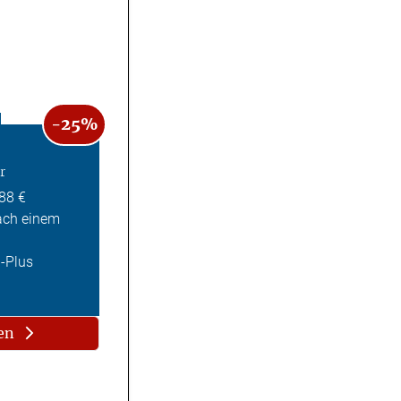
-25%
r
,88 €
ach einem
Z-Plus
en