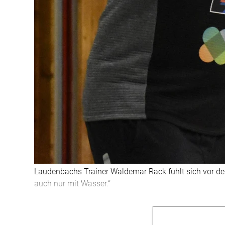
Laudenbachs Trainer Waldemar Rack fühlt sich vor de
auch nur mit Wasser.“