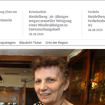
ung (Foto im
Kriminalität
Verkehr
Heidelberg: 26-Jähriger
Heidelberg
eimerin
wegen sexueller Nötigung
Verkehrsb
einer Minderjährigen in
A5
Untersuchungshaft
06.08.2026
06.08.2026
opolregion
Blaulicht-Ticker
Orte der Region