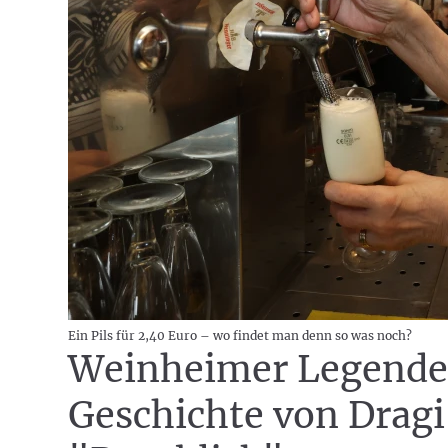
Ein Pils für 2,40 Euro – wo findet man denn so was noch?
Weinheimer Legende s
Geschichte von Dragi