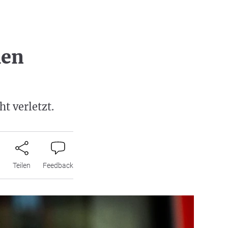
hen
t verletzt.
n
Teilen
Feedback