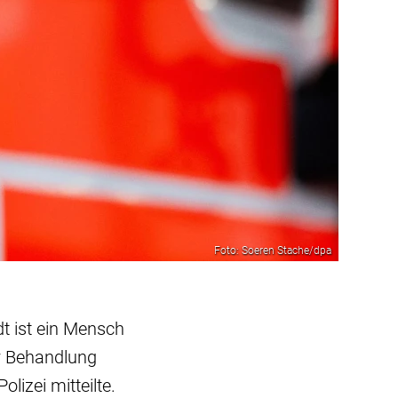
Foto: Soeren Stache/dpa
t ist ein Mensch
er Behandlung
lizei mitteilte.