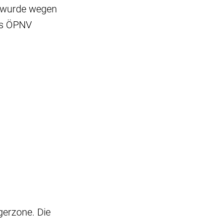
 wurde wegen
des ÖPNV
erzone. Die