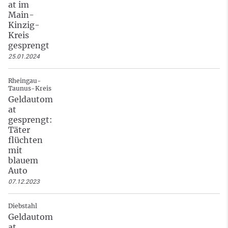
at im
Main-
Kinzig-
Kreis
gesprengt
25.01.2024
Rheingau-
Taunus-Kreis
Geldautom
at
gesprengt:
Täter
flüchten
mit
blauem
Auto
07.12.2023
Diebstahl
Geldautom
at