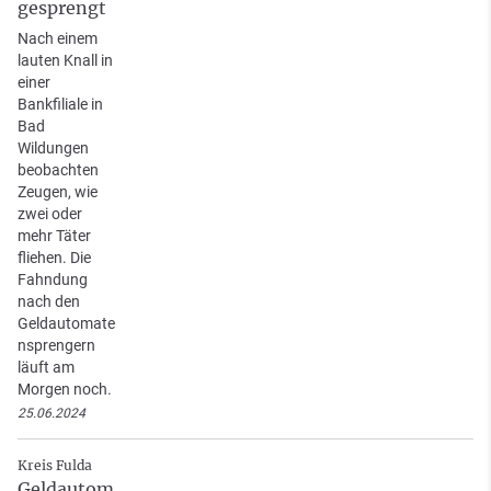
gesprengt
Nach einem
lauten Knall in
einer
Bankfiliale in
Bad
Wildungen
beobachten
Zeugen, wie
zwei oder
mehr Täter
fliehen. Die
Fahndung
nach den
Geldautomate
nsprengern
läuft am
Morgen noch.
25.06.2024
Kreis Fulda
Geldautom