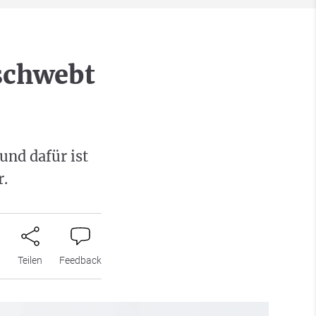
 schwebt
und dafür ist
r.
n
Teilen
Feedback