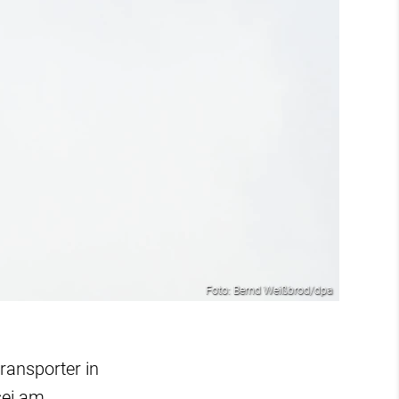
Foto: Bernd Weißbrod/dpa
ransporter in
sei am