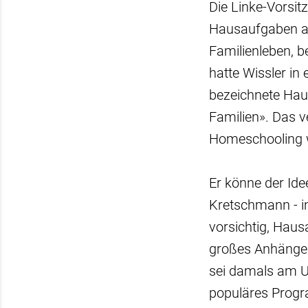
Die Linke-Vorsit
Hausaufgaben au
Familienleben, b
hatte Wissler in
bezeichnete Hau
Familien». Das v
Homeschooling w
Er könne der Id
Kretschmann - i
vorsichtig, Haus
großes Anhänger
sei damals am Un
populäres Prog