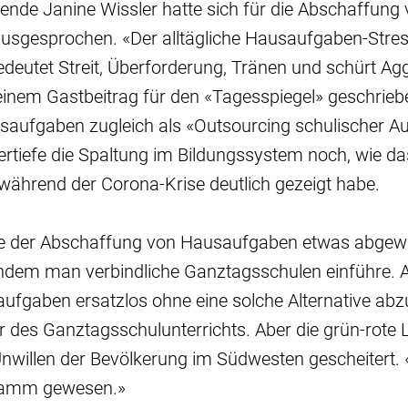
zende Janine Wissler hatte sich für die Abschaffung
sgesprochen. «Der alltägliche Hausaufgaben-Stress
edeutet Streit, Überforderung, Tränen und schürt Ag
 einem Gastbeitrag für den «Tagesspiegel» geschrieb
saufgaben zugleich als «Outsourcing schulischer Au
ertiefe die Spaltung im Bildungssystem noch, wie da
ährend der Corona-Krise deutlich gezeigt habe.
ee der Abschaffung von Hausaufgaben etwas abgewi
ndem man verbindliche Ganztagsschulen einführe. A
aufgaben ersatzlos ohne eine solche Alternative abz
 des Ganztagsschulunterrichts. Aber die grün-rote
willen der Bevölkerung im Südwesten gescheitert. «
ramm gewesen.»