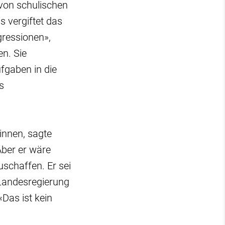
 von schulischen
 vergiftet das
gressionen»,
en. Sie
fgaben in die
s
nnen, sagte
ber er wäre
uschaffen. Er sei
 Landesregierung
Das ist kein