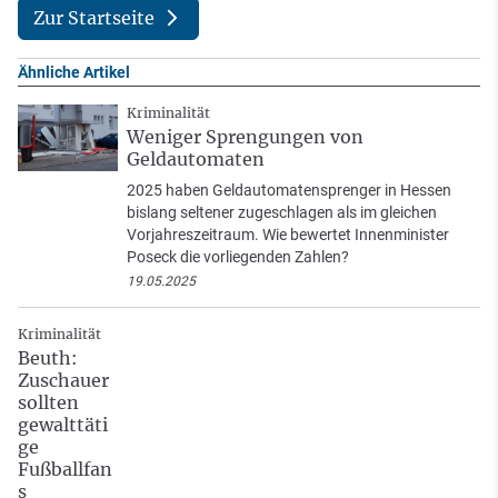
Zur Startseite
Ähnliche Artikel
Kriminalität
Weniger Sprengungen von
Geldautomaten
2025 haben Geldautomatensprenger in Hessen
bislang seltener zugeschlagen als im gleichen
Vorjahreszeitraum. Wie bewertet Innenminister
Poseck die vorliegenden Zahlen?
19.05.2025
Kriminalität
Beuth:
Zuschauer
sollten
gewalttäti
ge
Fußballfan
s