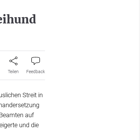
zeihund
n
Teilen
Feedback
lichen Streit in
inandersetzung
e Beamten auf
eigerte und die