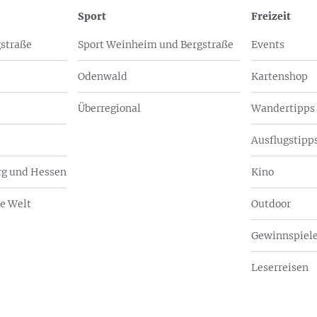
Sport
Freizeit
straße
Sport Weinheim und Bergstraße
Events
Odenwald
Kartenshop
Überregional
Wandertipps
Ausflugstipps
g und Hessen
Kino
e Welt
Outdoor
Gewinnspiel
Leserreisen