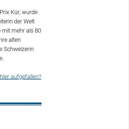
 Prix Kür, wurde
iterin der Welt
e mit mehr als 80
hre alten
e Schweizerin
e.
hler aufgefallen?