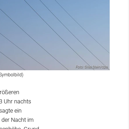
Foto: Silas Stein/dpa
Symbolbild)
größeren
3 Uhr nachts
sagte ein
t der Nacht im