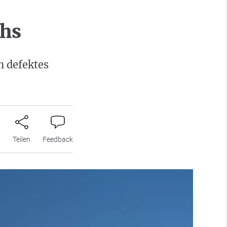
chs
n defektes
n
Teilen
Feedback