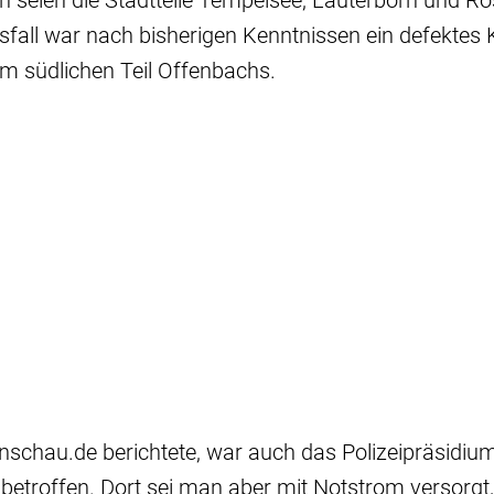
en seien die Stadtteile Tempelsee, Lauterborn und 
fall war nach bisherigen Kenntnissen ein defektes 
m südlichen Teil Offenbachs.
schau.de berichtete, war auch das Polizeipräsidium
betroffen. Dort sei man aber mit Notstrom versorgt, 