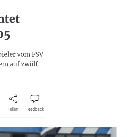
htet
 05
pieler vom FSV
em auf zwölf
n
Teilen
Feedback