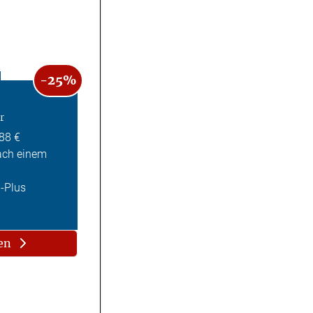
-25%
r
,88 €
ach einem
Z-Plus
en