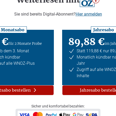
Sie sind bereits Digital-Abonnent?
Hier anmelden
Monatsabo
Jahresabo
 €
89,88 €
für 2 Monate Probe
im Jah
ab dem 3. Monat
Statt 119,88 € nur 89
ch kündbar
Monatlich kündbar n
 auf alle WNOZ-Plus
Jahr
Zugriff auf alle WNO
Inhalte
sabo bestellen
Jahresabo bestell
Sicher und komfortabel bezahlen: