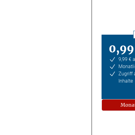
0,99
9,99 € 
Monatli
Zugriff
Inhalte
Monat