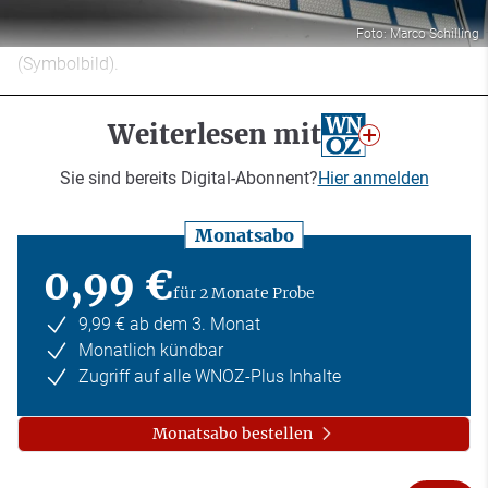
Foto: Marco Schilling
(Symbolbild).
Weiterlesen mit
Sie sind bereits Digital-Abonnent?
Hier anmelden
Monatsabo
0,99 €
für 2 Monate Probe
9,99 € ab dem 3. Monat
Monatlich kündbar
Zugriff auf alle WNOZ-Plus Inhalte
Monatsabo bestellen