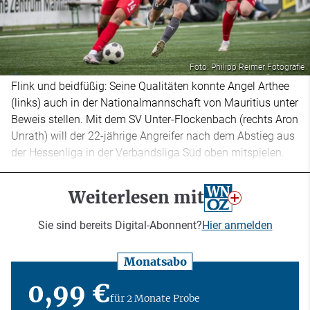
Foto: Philipp Reimer Fotografie
Flink und beidfüßig: Seine Qualitäten konnte Angel Arthee
(links) auch in der Nationalmannschaft von Mauritius unter
Beweis stellen. Mit dem SV Unter-Flockenbach (rechts Aron
Unrath) will der 22-jährige Angreifer nach dem Abstieg aus
der Hessenliga in der Verbandsliga Süd oben mitspielen.
Weiterlesen mit
Sie sind bereits Digital-Abonnent?
Hier anmelden
Monatsabo
0,99 €
für 2 Monate Probe