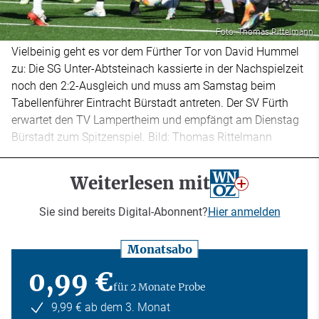
Foto: Thomas Rittelmann
Vielbeinig geht es vor dem Fürther Tor von David Hummel
zu: Die SG Unter-Abtsteinach kassierte in der Nachspielzeit
noch den 2:2-Ausgleich und muss am Samstag beim
Tabellenführer Eintracht Bürstadt antreten. Der SV Fürth
erwartet den TV Lampertheim und empfängt am Dienstag
Bürstadt zum Spitzenspiel. Bild: Thomas Rittelmann
Weiterlesen mit
Sie sind bereits Digital-Abonnent?
Hier anmelden
Monatsabo
0,99 €
für 2 Monate Probe
9,99 € ab dem 3. Monat