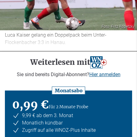
Foto: Fritz Kopetzky
Luca Kaiser gelang ein Doppelpack beim Unter-
Flockenbacher 3:3 in Hanau.
Weiterlesen mit
Sie sind bereits Digital-Abonnent?
Hier anmelden
Monatsabo
0,99 €
für 2 Monate Probe
9,99 € ab dem 3. Monat
Monatlich kündbar
Zugriff auf alle WNOZ-Plus Inhalte