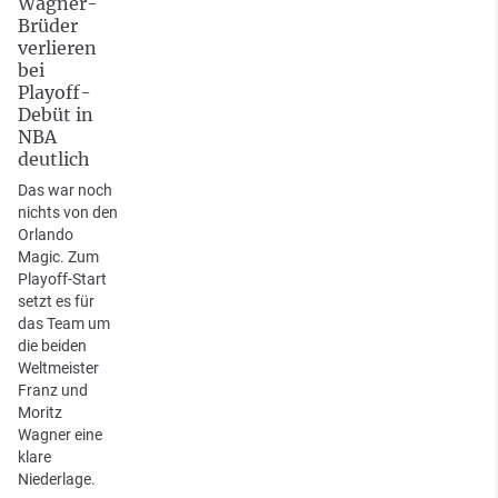
Wagner-
Brüder
verlieren
bei
Playoff-
Debüt in
NBA
deutlich
Das war noch
nichts von den
Orlando
Magic. Zum
Playoff-Start
setzt es für
das Team um
die beiden
Weltmeister
Franz und
Moritz
Wagner eine
klare
Niederlage.