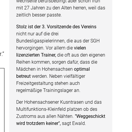
wechselte berufsbedingt aber schon früh
mit 27 Jahren zu den Alten herren, weil das
zeitlich besser passte.
Stolz ist der 3. Vorsitzende des Vereins
nicht nur auf die drei
Bundesligaspielerinnen, die aus der SGH
hervorgingen. Vor allem die
vielen
.“
lizenzierten Trainer,
die oft aus den eigenen
Reihen kommen, sorgen dafür, dass die
Mädchen in Hohensachsen
optimal
betreut
werden. Neben vielfältiger
Freizeitgestaltung stehen auch
regelmäßige Trainingslager an.
Der Hohensachsener Kusntrasen und das
Multifunktions-Kleinfeld platzen ob des
Zustroms aus allen Nähten.
"Weggeschickt
wird trotzdem keiner",
sagt Ewald.