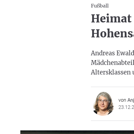
Fußball
Heimat 
Hohensa
Andreas Ewald
Mädchenabteilu
Altersklassen 
von
Anj
23.12.