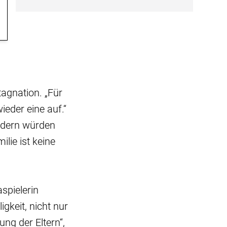
tagnation. „Für
ieder eine auf.“
ondern würden
ilie ist keine
spielerin
igkeit, nicht nur
ng der Eltern“,