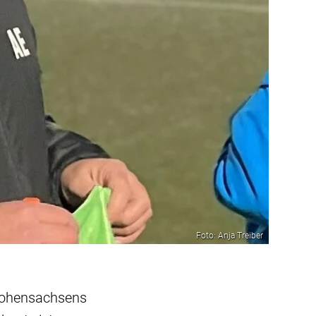
Foto: Anja Treiber
 Hohensachsens