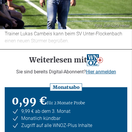
Foto: Gian-Luca Heiser
Trainer Lukas Cambeis kann beim SV Unter-Flockenbach
einen neuen Stürmer begrüßen.
Weiterlesen mit
Sie sind bereits Digital-Abonnent?
Hier anmelden
Monatsabo
0,99 €
für 2 Monate Probe
9,99 € ab dem 3. Monat
Monatlich kündbar
Zugriff auf alle WNOZ-Plus Inhalte